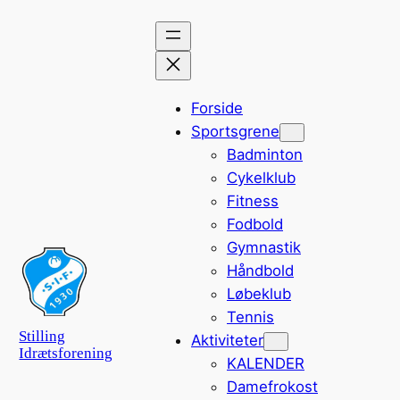
Spring
til
indhold
Forside
Sportsgrene
Badminton
Cykelklub
Fitness
Fodbold
Gymnastik
Håndbold
Løbeklub
Tennis
Stilling
Aktiviteter
Idrætsforening
KALENDER
Damefrokost