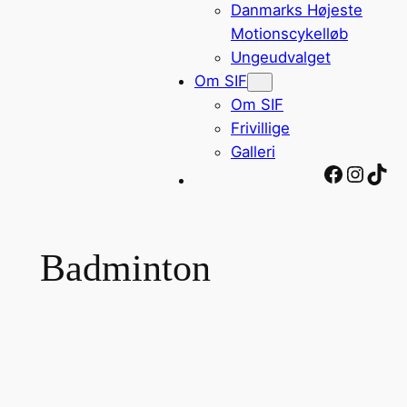
Danmarks Højeste
Motionscykelløb
Ungeudvalget
Om SIF
Om SIF
Frivillige
Galleri
Facebo
Insta
Tik
Badminton