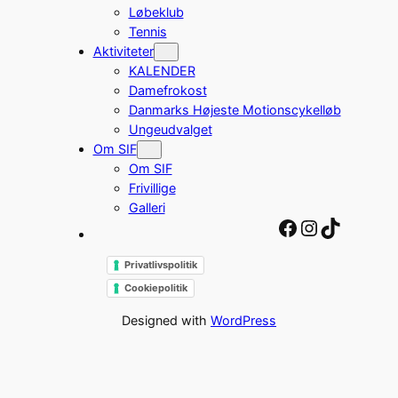
Løbeklub
Tennis
Aktiviteter
KALENDER
Damefrokost
Danmarks Højeste Motionscykelløb
Ungeudvalget
Om SIF
Om SIF
Frivillige
Galleri
Facebook
Instagra
TikTok
Privatlivspolitik
Cookiepolitik
Designed with
WordPress