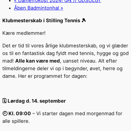
«
Damefrokost 2024! 🥳💃 // UDSOLGT
Åben Badmintonhal
»
Klubmesterskab i Stilling Tennis 🎾
Kære medlemmer!
Det er tid til vores årlige klubmesterskab, og vi glæder
os til en fantastisk dag fyldt med tennis, hygge og god
mad!
Alle kan være med
, uanset niveau. Alt efter
tilmeldingerne deler vi op i begynder, øvet, herre og
dame. Her er programmet for dagen:
🗓️ Lørdag d. 14. september
🕘 Kl. 09:00
– Vi starter dagen med morgenmad for
alle spillere.