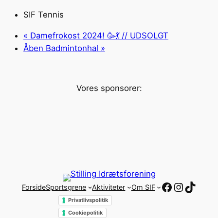
SIF Tennis
«
Damefrokost 2024! 🥳💃 // UDSOLGT
Åben Badmintonhal
»
Vores sponsorer:
Facebook
Instagr
TikTo
Forside
Sportsgrene
Aktiviteter
Om SIF
Privatlivspolitik
Cookiepolitik