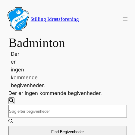
Stilling Idrætsforening
Badminton
Der
er
ingen
kommende
begivenheder.
Der er ingen kommende begivenheder.
Begivenheder
Søg
Skriv
efter
Søgning
begivenheder
nøgleord.
og
Søg
efter
Find Begivenheder